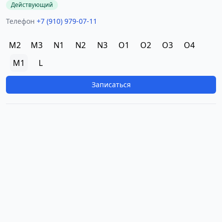
Действующий
Телефон
+7 (910) 979-07-11
M2
M3
N1
N2
N3
O1
O2
O3
O4
M1
L
Записаться