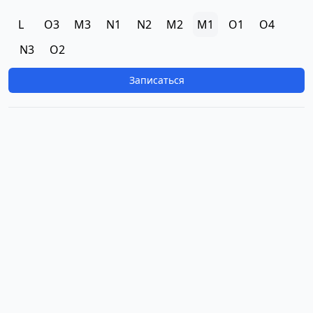
L
O3
M3
N1
N2
M2
M1
O1
O4
N3
O2
Записаться