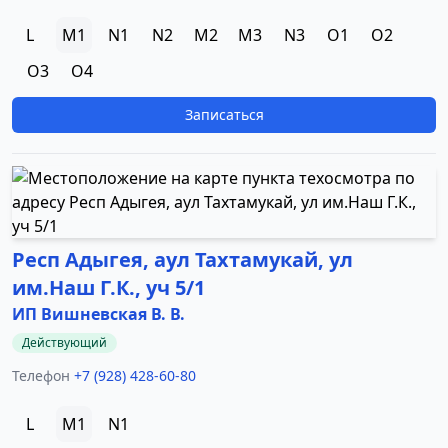
L
M1
N1
N2
M2
M3
N3
O1
O2
O3
O4
Записаться
Респ Адыгея, аул Тахтамукай, ул
им.Наш Г.К., уч 5/1
ИП Вишневская В. В.
Действующий
Телефон
+7 (928) 428-60-80
L
M1
N1