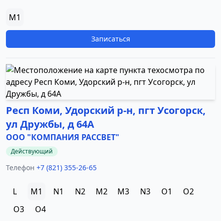
M1
Записаться
Респ Коми, Удорский р-н, пгт Усогорск,
ул Дружбы, д 64А
ООО "КОМПАНИЯ РАССВЕТ"
Действующий
Телефон
+7 (821) 355-26-65
L
M1
N1
N2
M2
M3
N3
O1
O2
O3
O4