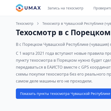
Запись на техосмотр
Проверит
Техосмотр
Техосмотр в Чувашской Республике (чу
Техосмотр в с Порецком
В с Порецком Чувашской Республике (чувашия) 
С 1 марта 2021 года вступают новые правила п
пункту техосмотра в Порецком нужно будет сде
передаваться в ЕАИСТО вместе с GPS координат
схемы покупки техосмотра без его реального п
самом деле машины его не проходили.
Показать пункты техосмотра Чувашской Республике