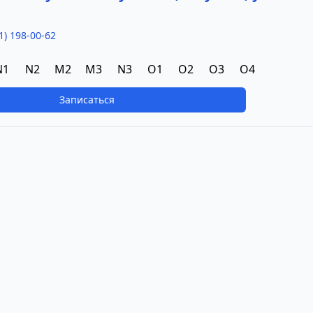
1) 198-00-62
N1
N2
M2
M3
N3
O1
O2
O3
O4
Записаться