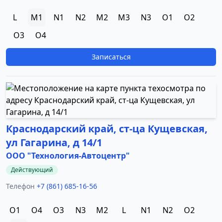
L
M1
N1
N2
M2
M3
N3
O1
O2
O3
O4
Записаться
Краснодарский край, ст-ца Кущевская,
ул Гагарина, д 14/1
ООО "Технология-Автоцентр"
Действующий
Телефон
+7 (861) 685-16-56
O1
O4
O3
N3
M2
L
N1
N2
O2