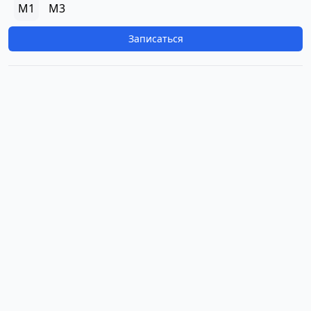
M1
M3
Записаться