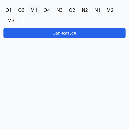
O1
O3
M1
O4
N3
O2
N2
N1
M2
M3
L
Записаться