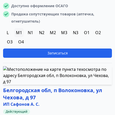
Доступно оформление ОСАГО
Продажа сопутствующих товаров (аптечка,
огнетушитель)
L
M1
N1
N2
M2
M3
N3
O1
O2
O3
O4
Записаться
Белгородская обл, п Волоконовка, ул
Чехова, д 97
ИП Сафонов А. С.
Действующий