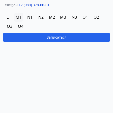
Телефон
+7 (980) 378-00-01
L
M1
N1
N2
M2
M3
N3
O1
O2
O3
O4
Записаться