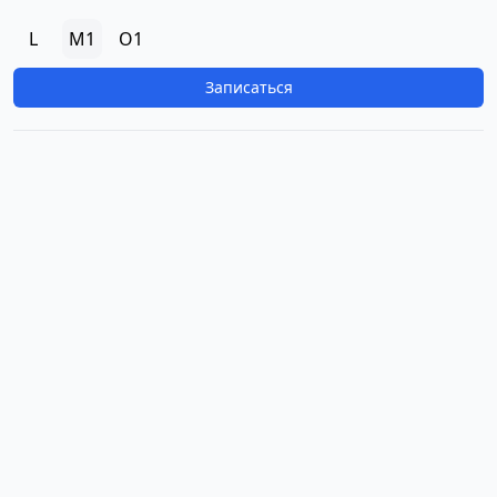
L
M1
O1
Записаться