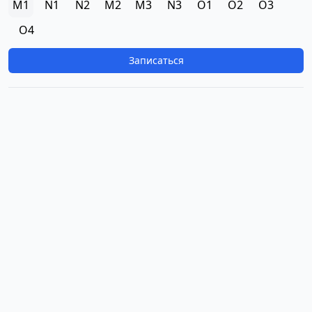
M1
N1
N2
M2
M3
N3
O1
O2
O3
O4
Записаться