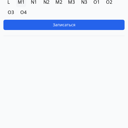
L
M1
N1
N2
M2
M3
N3
O1
O2
O3
O4
Записаться