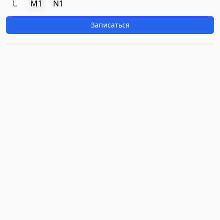
L
M1
N1
Записаться