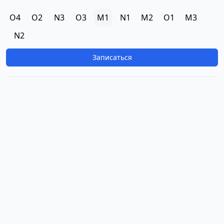
O4
O2
N3
O3
M1
N1
M2
O1
M3
N2
Записаться