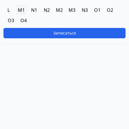
L
M1
N1
N2
M2
M3
N3
O1
O2
O3
O4
Записаться