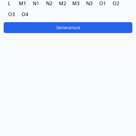
L
M1
N1
N2
M2
M3
N3
O1
O2
O3
O4
Записаться