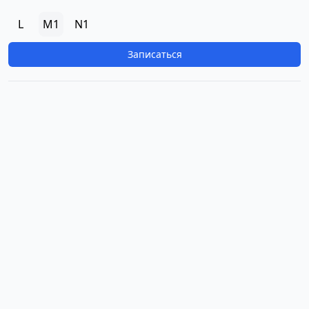
L
M1
N1
Записаться