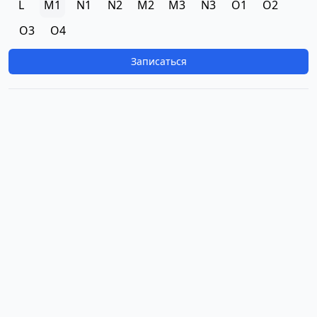
L
M1
N1
N2
M2
M3
N3
O1
O2
O3
O4
Записаться