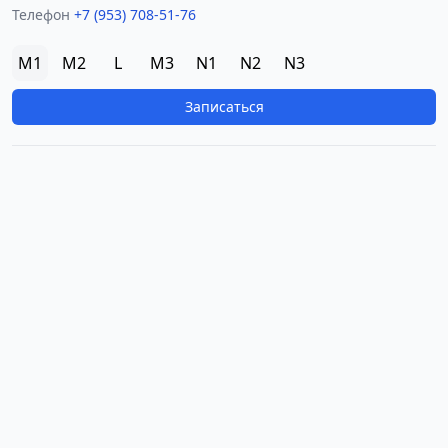
Телефон
+7 (953) 708-51-76
M1
M2
L
M3
N1
N2
N3
Записаться