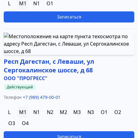
L
M1
N1
O1
Записаться
Респ Дагестан, с Леваши, ул
Сергокалинское шоссе, д 68
ООО "ПРОГРЕСС"
Действующий
Телефон
+7 (989) 479-00-01
L
M1
N1
N2
M2
M3
N3
O1
O2
O3
O4
Записаться