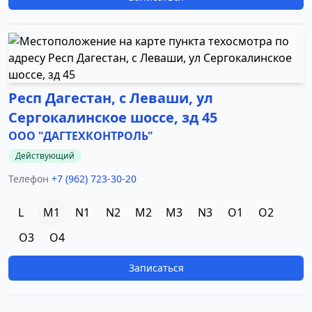
Респ Дагестан, с Леваши, ул
Сергокалинское шоссе, зд 45
ООО "ДАГТЕХКОНТРОЛЬ"
Действующий
Телефон
+7 (962) 723-30-20
L
M1
N1
N2
M2
M3
N3
O1
O2
O3
O4
Записаться