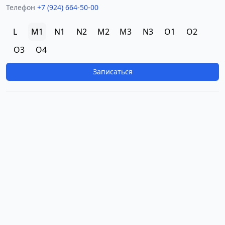
Телефон
+7 (924) 664-50-00
L
M1
N1
N2
M2
M3
N3
O1
O2
O3
O4
Записаться