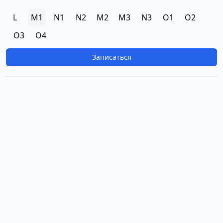
L
M1
N1
N2
M2
M3
N3
O1
O2
O3
O4
Записаться