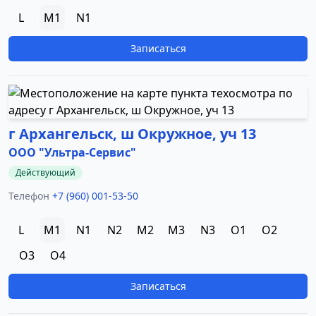
L
M1
N1
Записаться
г Архангельск, ш Окружное, уч 13
ООО "Ультра-Сервис"
Действующий
Телефон
+7 (960) 001-53-50
L
M1
N1
N2
M2
M3
N3
O1
O2
O3
O4
Записаться