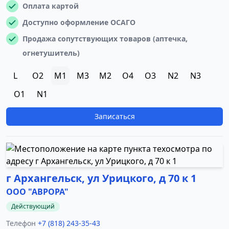
Оплата картой
Доступно оформление ОСАГО
Продажа сопутствующих товаров (аптечка,
огнетушитель)
L
O2
M1
M3
M2
O4
O3
N2
N3
O1
N1
Записаться
г Архангельск, ул Урицкого, д 70 к 1
ООО "АВРОРА"
Действующий
Телефон
+7 (818) 243-35-43