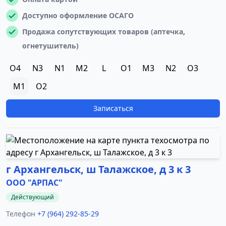
Доступно оформление ОСАГО
Продажа сопутствующих товаров (аптечка,
огнетушитель)
O4
N3
N1
M2
L
O1
M3
N2
O3
M1
O2
Записаться
г Архангельск, ш Талажское, д 3 к 3
ООО "АРПАС"
Действующий
Телефон
+7 (964) 292-85-29