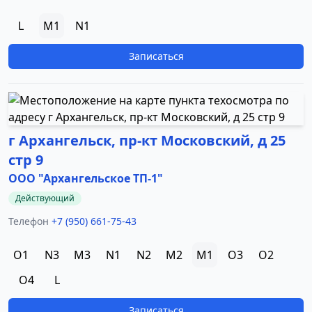
L
M1
N1
Записаться
г Архангельск, пр-кт Московский, д 25
стр 9
ООО "Архангельское ТП-1"
Действующий
Телефон
+7 (950) 661-75-43
O1
N3
M3
N1
N2
M2
M1
O3
O2
O4
L
Записаться