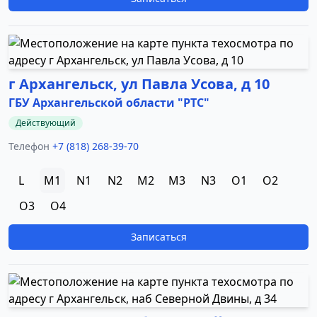
г Архангельск, ул Павла Усова, д 10
ГБУ Архангельской области "РТС"
Действующий
Телефон
+7 (818) 268-39-70
L
M1
N1
N2
M2
M3
N3
O1
O2
O3
O4
Записаться