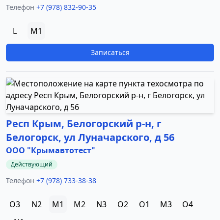
Телефон
+7 (978) 832-90-35
L
M1
Записаться
Респ Крым, Белогорский р-н, г
Белогорск, ул Луначарского, д 56
ООО "Крымавтотест"
Действующий
Телефон
+7 (978) 733-38-38
O3
N2
M1
M2
N3
O2
O1
M3
O4