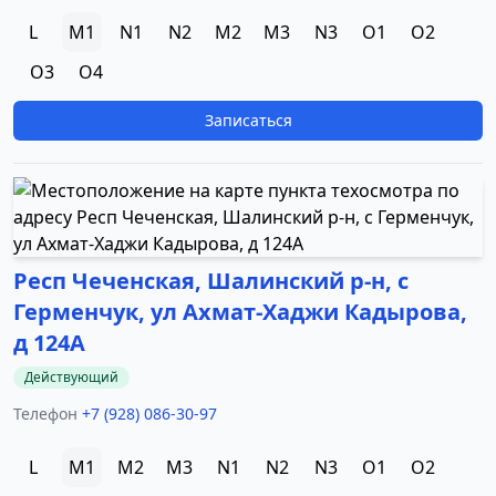
L
M1
N1
N2
M2
M3
N3
O1
O2
O3
O4
Записаться
Респ Чеченская, Шалинский р-н, с
Герменчук, ул Ахмат-Хаджи Кадырова,
д 124А
Действующий
Телефон
+7 (928) 086-30-97
L
M1
M2
M3
N1
N2
N3
O1
O2