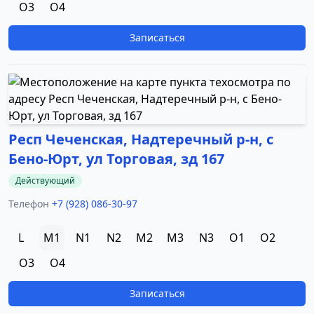
O3
O4
Записаться
Респ Чеченская, Надтеречный р-н, с
Бено-Юрт, ул Торговая, зд 167
Действующий
Телефон
+7 (928) 086-30-97
L
M1
N1
N2
M2
M3
N3
O1
O2
O3
O4
Записаться