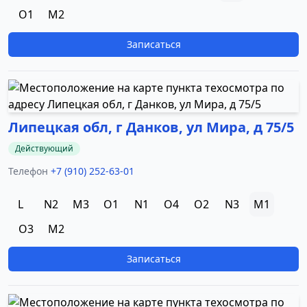
O1
M2
Записаться
Липецкая обл, г Данков, ул Мира, д 75/5
Действующий
Телефон
+7 (910) 252-63-01
L
N2
M3
O1
N1
O4
O2
N3
M1
O3
M2
Записаться