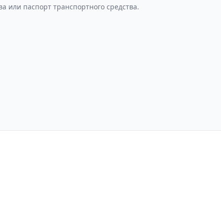
ва или паспорт транспортного средства.
циальности
Пользовательское соглашение
Вх
Техосмотр в Санкт-Петербурге
© 2020 Umax.ru - все для техосмотра.
и
товарного знака №791693
выдано Федеральной службой по инте