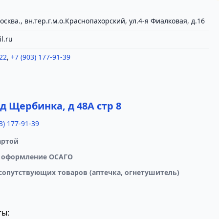
сква., вн.тер.г.м.о.Краснопахорский, ул.4-я Фиалковая, д.16
l.ru
22
,
+7 (903) 177-91-39
а
 д Щербинка, д 48А стр 8
3) 177-91-39
артой
 оформление ОСАГО
сопутствующих товаров (аптечка, огнетушитель)
ты: