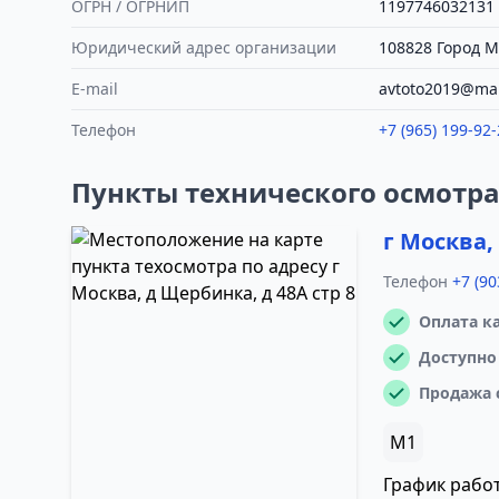
ОГРН / ОГРНИП
1197746032131
Юридический адрес организации
108828 Город Мо
E-mail
avtoto2019@mai
Телефон
+7 (965) 199-92-
Пункты технического осмотр
г Москва,
Телефон
+7 (90
Оплата к
Доступно
Продажа 
M1
График рабо