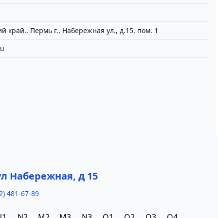
 край., Пермь г., Набережная ул., д.15, пом. 1
ru
а
ул Набережная, д 15
2) 481-67-89
N1
N2
M2
M3
N3
O1
O2
O3
O4