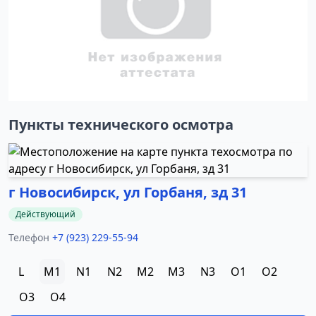
Пункты технического осмотра
г Новосибирск, ул Горбаня, зд 31
Действующий
Телефон
+7 (923) 229-55-94
L
M1
N1
N2
M2
M3
N3
O1
O2
O3
O4