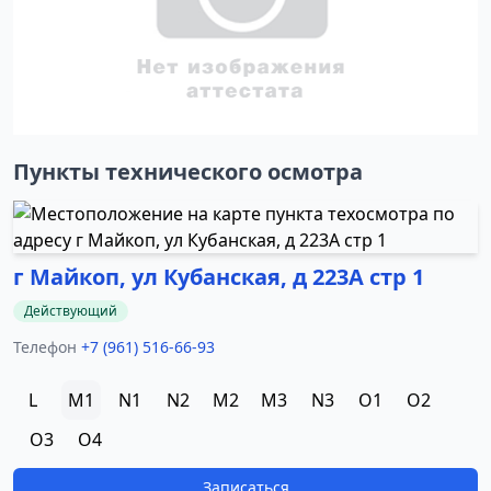
Пункты технического осмотра
г Майкоп, ул Кубанская, д 223А стр 1
Действующий
Телефон
+7 (961) 516-66-93
L
M1
N1
N2
M2
M3
N3
O1
O2
O3
O4
Записаться