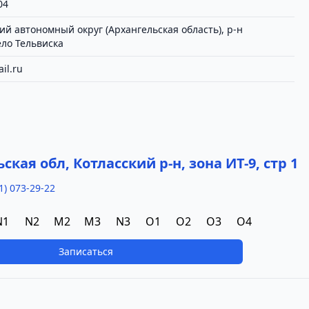
04
ий автономный округ (Архангельская область), р-н
ло Тельвиска
il.ru
а
ская обл, Котласский р-н, зона ИТ-9, стр 1
1) 073-29-22
N1
N2
M2
M3
N3
O1
O2
O3
O4
Записаться