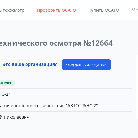
Ме
ь техосмотр
Проверить ОСАГО
Купить ОСАГО
ехнического осмотра №12664
Это ваша организация?
Вход для руководителя
вителен
С-2"
раниченной ответственностью "АВТОТРАНС-2"
й Николаевич