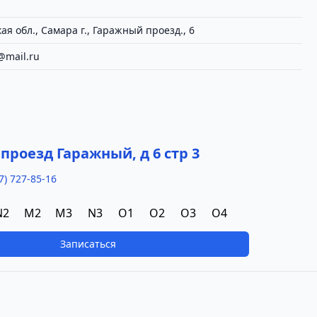
я обл., Самара г., Гаражный проезд., 6
@mail.ru
а
 проезд Гаражный, д 6 стр 3
7) 727-85-16
N2
M2
M3
N3
O1
O2
O3
O4
Записаться