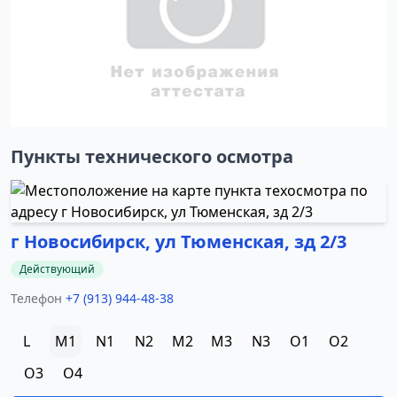
Пункты технического осмотра
г Новосибирск, ул Тюменская, зд 2/3
Действующий
Телефон
+7 (913) 944-48-38
L
M1
N1
N2
M2
M3
N3
O1
O2
O3
O4