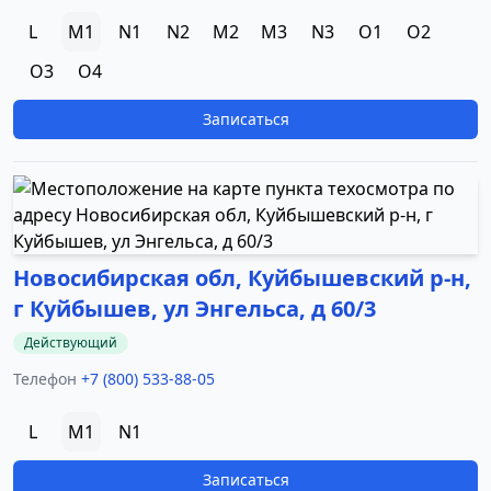
L
M1
N1
N2
M2
M3
N3
O1
O2
O3
O4
Записаться
Новосибирская обл, Куйбышевский р-н,
г Куйбышев, ул Энгельса, д 60/3
Действующий
Телефон
+7 (800) 533-88-05
L
M1
N1
Записаться