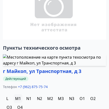
Пункты технического осмотра
г Майкоп, ул Транспортная, д 3
Действующий
Телефон
+7 (962) 875-75-74
L
M1
N1
N2
M2
M3
N3
O1
O2
O3
O4