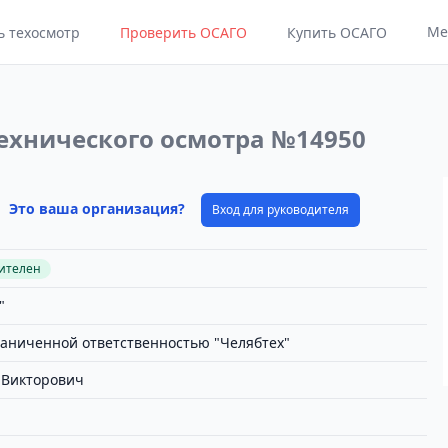
Ме
ь техосмотр
Проверить ОСАГО
Купить ОСАГО
ехнического осмотра №14950
Это ваша организация?
Вход для руководителя
вителен
"
раниченной ответственностью "Челябтех"
 Викторович