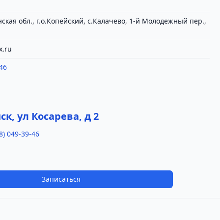
ская обл., г.о.Копейский, с.Калачево, 1-й Молодежный пер.,
x.ru
46
а
ск, ул Косарева, д 2
8) 049-39-46
Записаться