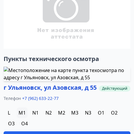
Пункты технического осмотра
г Ульяновск, ул Азовская, д 55
Действующий
Телефон
+7 (962) 633-22-77
L
M1
N1
N2
M2
M3
N3
O1
O2
O3
O4