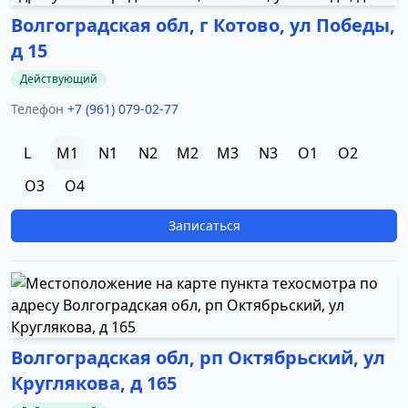
Волгоградская обл, г Котово, ул Победы,
д 15
Действующий
Телефон
+7 (961) 079-02-77
L
M1
N1
N2
M2
M3
N3
O1
O2
O3
O4
Записаться
Волгоградская обл, рп Октябрьский, ул
Круглякова, д 165