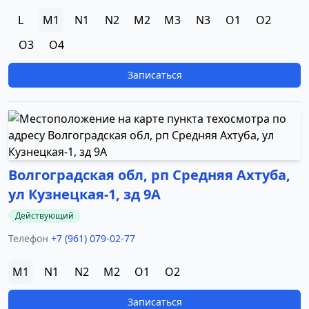
L
M1
N1
N2
M2
M3
N3
O1
O2
O3
O4
Записаться
Волгоградская обл, рп Средняя Ахтуба,
ул Кузнецкая-1, зд 9А
Действующий
Телефон
+7 (961) 079-02-77
M1
N1
N2
M2
O1
O2
Записаться