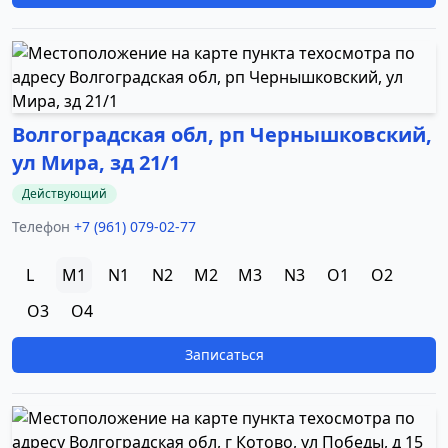
Волгоградская обл, рп Чернышковский,
ул Мира, зд 21/1
Действующий
Телефон
+7 (961) 079-02-77
L
M1
N1
N2
M2
M3
N3
O1
O2
O3
O4
Записаться