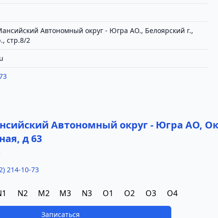
ансийский Автономный округ - Югра АО., Белоярский г.,
, стр.8/2
u
73
а
сийский Автономный округ - Югра АО, Окт
ая, д 63
2) 214-10-73
N1
N2
M2
M3
N3
O1
O2
O3
O4
Записаться