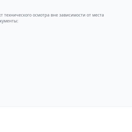
т технического осмотра вне зависимости от места
окументы:
Техосмотр в Москве
од для ПТО