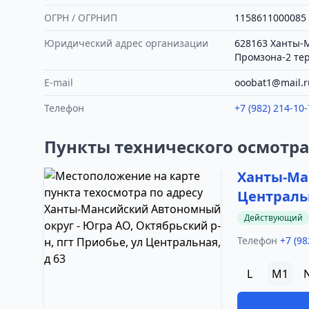
ОГРН / ОГРНИП
1158611000085
Юридический адрес организации
628163 Ханты-М
Промзона-2 тер.
E-mail
ooobat1@mail.r
Телефон
+7 (982) 214-10-
Пункты технического осмотр
Ханты-Ман
Центральн
Действующий
Телефон
+7 (98
L
M1