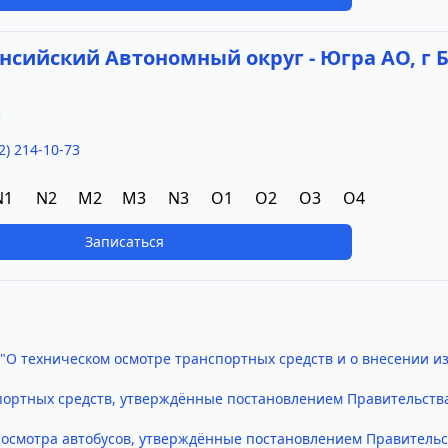
сийский Автономный округ - Югра АО, г Б
2) 214-10-73
N1
N2
M2
M3
N3
O1
O2
O3
O4
Записаться
 "О техническом осмотре транспортных средств и о внесении 
портных средств, утверждённые постановлением Правительства
осмотра автобусов, утверждённые постановлением Правительст