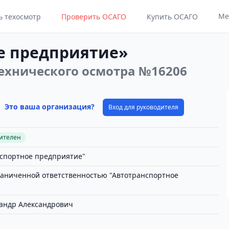
Ме
ь техосмотр
Проверить ОСАГО
Купить ОСАГО
е предприятие»
ехнического осмотра №16206
Это ваша организация?
Вход для руководителя
вителен
спортное предприятие"
раниченной ответственностью "Автотранспортное
андр Александрович