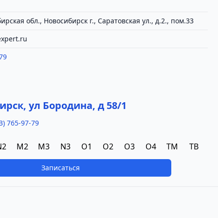
рская обл., Новосибирск г., Саратовская ул., д.2., пом.33
xpert.ru
79
а
ирск, ул Бородина, д 58/1
3) 765-97-79
N2
M2
M3
N3
O1
O2
O3
O4
TM
TB
Записаться