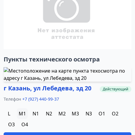
Пункты технического осмотра
г Казань, ул Лебедева, зд 20
Действующий
Телефон
+7 (927) 440-99-37
L
M1
N1
N2
M2
M3
N3
O1
O2
O3
O4