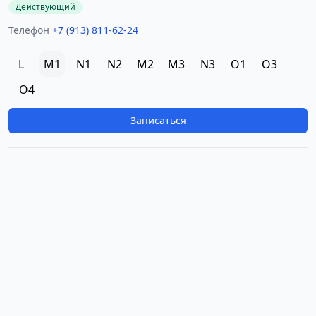
Действующий
Телефон
+7 (913) 811-62-24
L
M1
N1
N2
M2
M3
N3
O1
O3
O4
Записаться