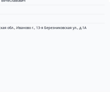
й Вячеславович
ая обл., Иваново г., 13-я Березниковская ул., д.1А
циальности
Пользовательское соглашение
Вх