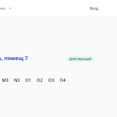
ню
Вход
А, помещ 7
Действующий
M3
N3
O1
O2
O3
O4