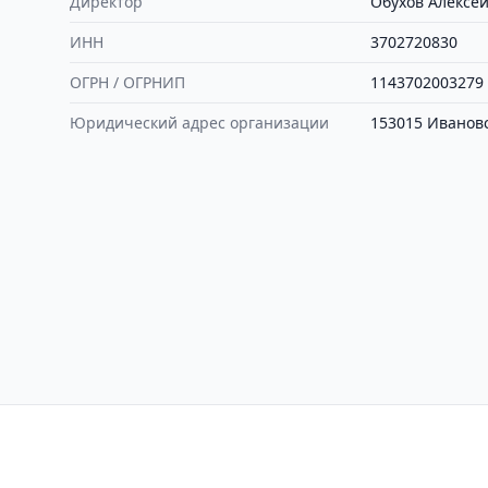
Директор
Обухов Алексе
ИНН
3702720830
ОГРН / ОГРНИП
1143702003279
Юридический адрес организации
153015 Ивановск
Контакты
Политика конфиден