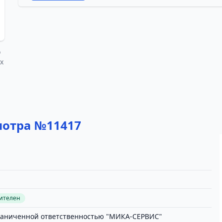
о
х
мотра №11417
вителен
раниченной ответственностью "МИКА-СЕРВИС"