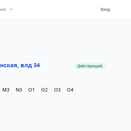
ню
Вход
нская, влд 34
Действующий
M3
N3
O1
O2
O3
O4