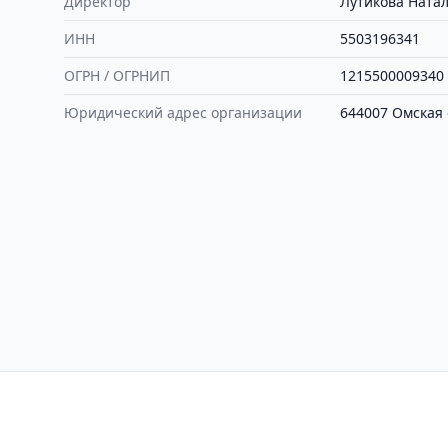
Директор
Лутикова Ната
ИНН
5503196341
ОГРН / ОГРНИП
1215500009340
Юридический адрес организации
644007 Омская о
Контакты
Политика конфиден