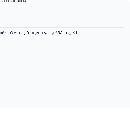
лья Ивановна
бл., Омск г., Герцена ул., д.65А., оф.К1
циальности
Пользовательское соглашение
Вх