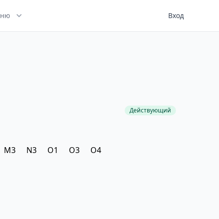
ню
Вход
Действующий
M3
N3
O1
O3
O4