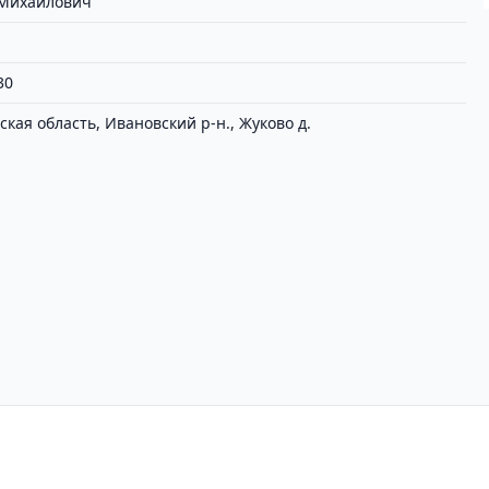
 Михайлович
30
ская область, Ивановский р-н., Жуково д.
циальности
Пользовательское соглашение
Вх