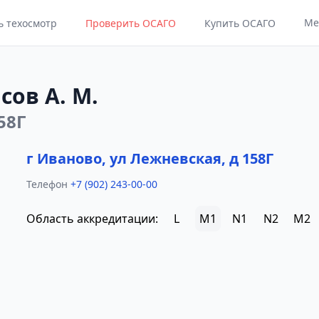
Ме
ь техосмотр
Проверить ОСАГО
Купить ОСАГО
сов А. М.
58Г
г Иваново, ул Лежневская, д 158Г
Телефон
+7 (902) 243-00-00
Область аккредитации:
L
M1
N1
N2
M2