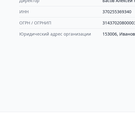
Директор
Басов Алексей
ИНН
370255369340
ОГРН / ОГРНИП
3143702080000
Юридический адрес организации
153006, Иванов
Контакты
Политика конфиден