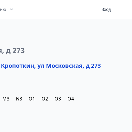
ню
Вход
, д 273
 Кропоткин, ул Московская, д 273
M3
N3
O1
O2
O3
O4