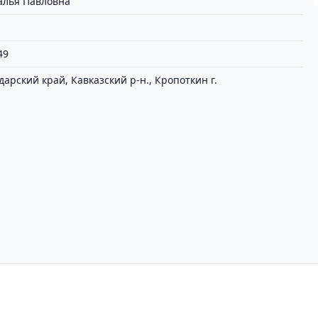
алья Павловна
49
дарский край, Кавказский р-н., Кропоткин г.
циальности
Пользовательское соглашение
Вх