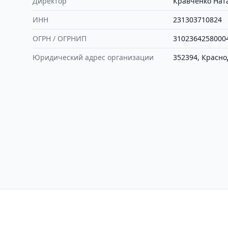
Директор
Кравченко Нат
ИНН
231303710824
ОГРН / ОГРНИП
3102364258000
Юридический адрес организации
352394, Красно
Контакты
Политика конфиден