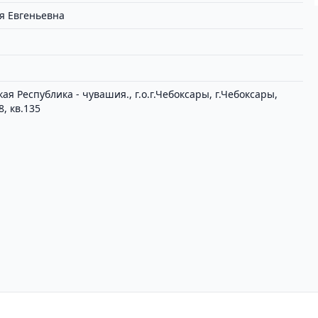
я Евгеньевна
ая Республика - чувашия., г.о.г.Чебоксары, г.Чебоксары,
8, кв.135