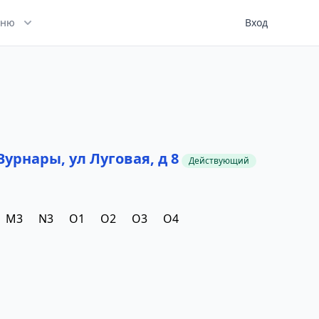
ню
Вход
урнары, ул Луговая, д 8
Действующий
M3
N3
O1
O2
O3
O4