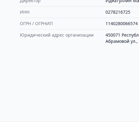
Директор
Идиатуллин Ма
ИНН
0278216725
ОГРН / ОГРНИП
1140280066574
Юридический адрес организации
450071 Республи
Абрамовой ул., 
Контакты
Политика конфиден