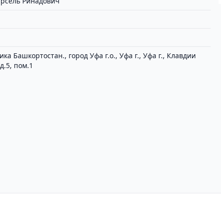
рсель Ринадович
ка Башкортостан., город Уфа г.о., Уфа г., Уфа г., Клавдии
д.5, пом.1
циальности
Пользовательское соглашение
Вх