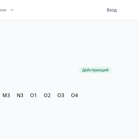
ню
Вход
Действующий
M3
N3
O1
O2
O3
O4