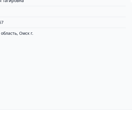
я Тагировна
67
область, Омск г.
циальности
Пользовательское соглашение
Вх