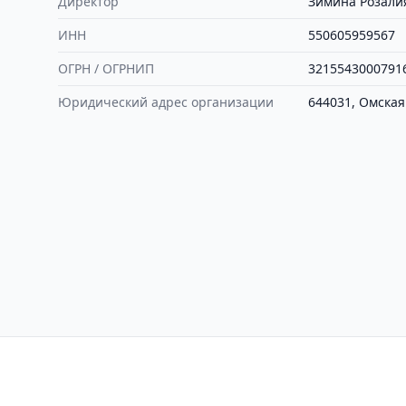
Директор
Зимина Розали
ИНН
550605959567
ОГРН / ОГРНИП
3215543000791
Юридический адрес организации
644031, Омская 
Контакты
Политика конфиден